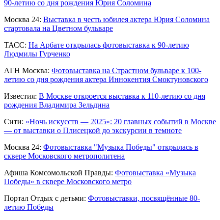
90-летию со дня рождения Юрия Соломина
Москва 24:
Выставка в честь юбилея актера Юрия Соломина
стартовала на Цветном бульваре
ТАСС:
На Арбате открылась фотовыставка к 90-летию
Людмилы Гурченко
АГН Москва:
Фотовыставка на Страстном бульваре к 100-
летию со дня рождения актера Иннокентия Смоктуновского
Известия:
В Москве откроется выставка к 110-летию со дня
рождения Владимира Зельдина
Сити:
«Ночь искусств — 2025»: 20 главных событий в Москве
— от выставки о Плисецкой до экскурсии в темноте
Москва 24:
Фотовыставка "Музыка Победы" открылась в
сквере Московского метрополитена
Афиша Комсомольской Правды:
Фотовыставка «Музыка
Победы» в сквере Московского метро
Портал Отдых с детьми:
Фотовыставки, посвящённые 80-
летию Победы