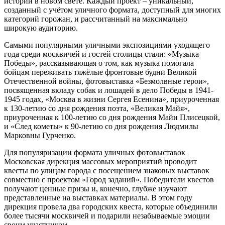
истории в новом свете. Каждый проект – уникальный,
созданный с учётом уличного формата, доступный для многих
категорий горожан, и рассчитанный на максимально
широкую аудиторию.
Самыми популярными уличными экспозициями уходящего
года среди москвичей и гостей столицы стали: «Музыка
Победы», рассказывающая о том, как музыка помогала
бойцам переживать тяжёлые фронтовые будни Великой
Отечественной войны, фотовыставка «Безмолвные герои»,
посвященная вкладу собак и лошадей в дело Победы в 1941-
1945 годах, «Москва в жизни Сергея Есенина», приуроченная
к 130-летию со дня рождения поэта, «Великая Майя»,
приуроченная к 100-летию со дня рождения Майи Плисецкой,
и «След кометы» к 90-летию со дня рождения Людмилы
Марковны Гурченко.
Для популяризации формата уличных фотовыставок
Московская дирекция массовых мероприятий проводит
квесты по улицам города с посещением знаковых выставок
совместно с проектом «Город заданий». Победители квестов
получают ценные призы и, конечно, глубже изучают
представленные на выставках материалы. В этом году
дирекция провела два городских квеста, которые объединили
более тысячи москвичей и подарили незабываемые эмоции
своим участникам.