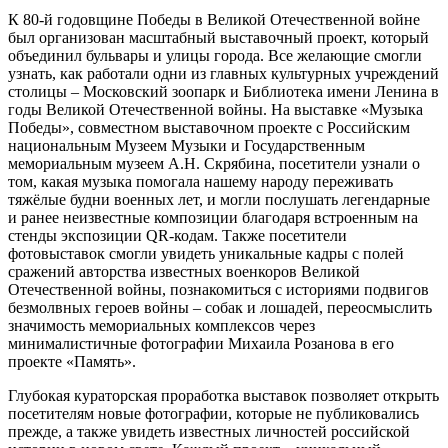
К 80-й годовщине Победы в Великой Отечественной войне
был организован масштабный выставочный проект, который
объединил бульвары и улицы города. Все желающие смогли
узнать, как работали одни из главных культурных учреждений
столицы – Московский зоопарк и Библиотека имени Ленина в
годы Великой Отечественной войны. На выставке «Музыка
Победы», совместном выставочном проекте с Российским
национальным Музеем Музыки и Государственным
мемориальным музеем А.Н. Скрябина, посетители узнали о
том, какая музыка помогала нашему народу переживать
тяжёлые будни военных лет, и могли послушать легендарные
и ранее неизвестные композиции благодаря встроенным на
стенды экспозиции QR-кодам. Также посетители
фотовыставок смогли увидеть уникальные кадры с полей
сражений авторства известных военкоров Великой
Отечественной войны, познакомиться с историями подвигов
безмолвных героев войны – собак и лошадей, переосмыслить
значимость мемориальных комплексов через
минималистичные фотографии Михаила Розанова в его
проекте «Память».
Глубокая кураторская проработка выставок позволяет открыть
посетителям новые фотографии, которые не публиковались
прежде, а также увидеть известных личностей российской